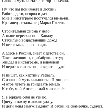
Слова и музыка Натальи Афанасьевой.
Ну, что вы понимаете в любви?!
Работа, дети, огород и дача.
Мне в инстаграме постучался ви-за-ви,
Красавец - итальянец Марко Плаччо.
Строительная фирма у него,
А ныне переехал он в Канаду.
Стабильно возрастающий доход
И нет семьи, а очень надо.
А здесь в России, знает с детства он,
Такие женщины, прабабушка оттуда.
Увидел в инстаграме, и влюблён!
И верит в счастье он, и верит в чудо!
И пишет, как картину Рафаэль,
С изящной музыкальностью Пьяццоло.
«Готов лететь за тридевять земель
К тебе, мой Ангел, о май мио соло!»
Я в зеркале себя не узнаю.
Цвету и пахну и ловлю удачу.
И дети меня замуж выдают, И бабки на скамеечке, судачат.