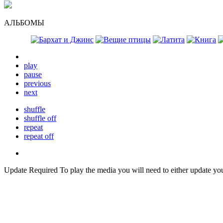
АЛЬБОМЫ
play
pause
previous
next
shuffle
shuffle off
repeat
repeat off
Update Required
To play the media you will need to either update you