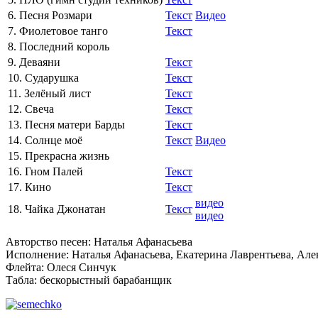
6. Песня Розмари
Текст
Видео
7. Фиолетовое танго
Текст
8. Последний король
9. Деваяни
Текст
10. Сударушка
Текст
11. Зелёный лист
Текст
12. Свеча
Текст
13. Песня матери Барды
Текст
14. Солнце моё
Текст
Видео
15. Прекрасна жизнь
16. Гном Палей
Текст
17. Кино
Текст
видео
18. Чайка Джонатан
Текст
видео
Авторство песен: Наталья Афанасьева
Исполнение: Наталья Афанасьева, Екатерина Лаврентьева, Ал
Флейта: Олеся Синчук
Табла: бескорыстный барабанщик