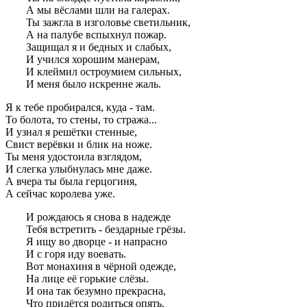
А мы вёслами шли на галерах.
Ты зажгла в изголовье светильник,
А на палубе вспыхнул пожар.
Защищал я и бедных и слабых,
И учился хорошим манерам,
И клеймил остроумием сильных,
И меня было искренне жаль.
Я к тебе пробирался, куда - там.
То болота, то стены, то стража...
И узнал я решётки стенные,
Свист верёвки и блик на ноже.
Ты меня удостоила взглядом,
И слегка улыбнулась мне даже.
А вчера ты была герцогиня,
А сейчас королева уже.
И рождаюсь я снова в надежде
Тебя встретить - бездарные грёзы.
Я ищу во дворце - и напрасно
И с горя иду воевать.
Вот монахиня в чёрной одежде,
На лице её горькие слёзы.
И она так безумно прекрасна,
Что придётся родиться опять.