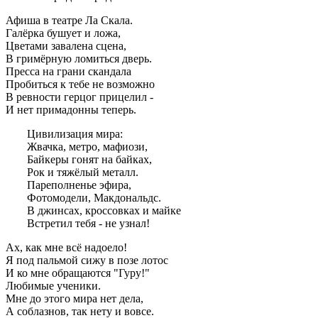
Афиша в театре Ла Скала.
Галёрка бушует и ложа,
Цветами завалена сцена,
В гримёрную ломиться дверь.
Пресса на грани скандала
Пробиться к тебе не возможно
В ревности герцог прицелил -
И нет примадонны теперь.
Цивилизация мира:
Жвачка, метро, мафиози,
Байкеры гонят на байках,
Рок и тяжёлый металл.
Пареполненье эфира,
Фотомодели, Макдональдс.
В джинсах, кроссовках и майке
Встретил тебя - не узнал!
Ах, как мне всё надоело!
Я под пальмой сижу в позе лотос
И ко мне обращаются "Гуру!"
Любимые ученики.
Мне до этого мира нет дела,
А соблазнов, так нету и вовсе.