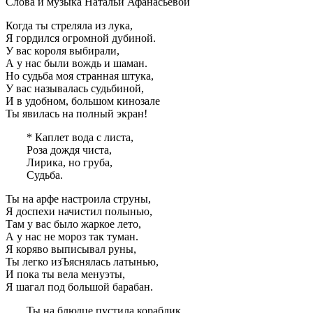
Слова и музыка Натальи Афанасьевой
Когда ты стреляла из лука,
Я гордился огромной дубиной.
У вас короля выбирали,
А у нас были вождь и шаман.
Но судьба моя странная штука,
У вас называлась судьбиной,
И в удобном, большом кинозале
Ты явилась на полный экран!
* Каплет вода с листа,
Роза дождя чиста,
Лирика, но груба,
Судьба.
Ты на арфе настроила струны,
Я доспехи начистил полынью,
Там у вас было жаркое лето,
А у нас не мороз так туман.
Я коряво выписывал руны,
Ты легко изЪяснялась латынью,
И пока ты вела менуэты,
Я шагал под большой барабан.
Ты на блюдце пустила кораблик,