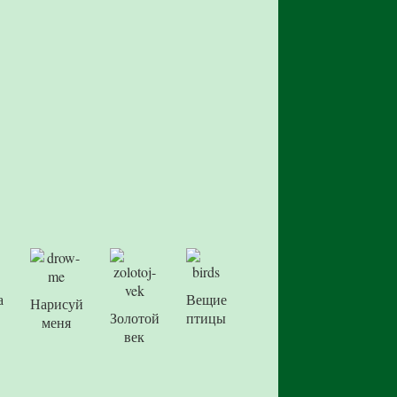
а
Вещие
Нарисуй
Золотой
птицы
меня
век