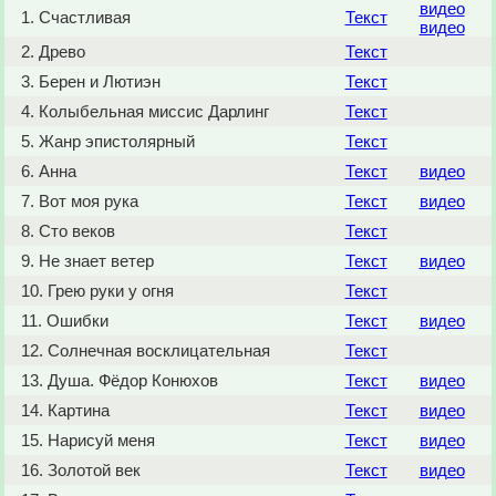
видео
1. Счастливая
Текст
видео
2. Древо
Текст
3. Берен и Лютиэн
Текст
4. Колыбельная миссис Дарлинг
Текст
5. Жанр эпистолярный
Текст
6. Анна
Текст
видео
7. Вот моя рука
Текст
видео
8. Сто веков
Текст
9. Не знает ветер
Текст
видео
10. Грею руки у огня
Текст
11. Ошибки
Текст
видео
12. Солнечная восклицательная
Текст
13. Душа. Фёдор Конюхов
Текст
видео
14. Картина
Текст
видео
15. Нарисуй меня
Текст
видео
16. Золотой век
Текст
видео