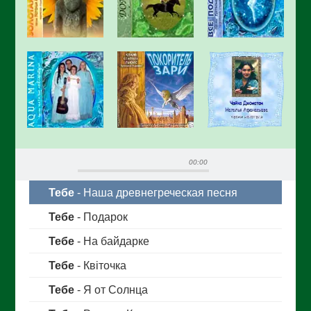
00:00
Тебе
- Наша древнегреческая песня
Тебе
- Подарок
Тебе
- На байдарке
Тебе
- Квiточка
Тебе
- Я от Солнца