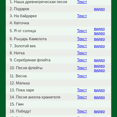
1. Наша древнегреческая песня
Текст
2. Подарок
видео
3. На байдарке
Текст
4. Квiточка
видео
5. Я от солнца
Текст
видео
6. Рыцарь Камелота
Текст
видео
7. Золотой век
Текст
видео
8. Нитка
Текст
9. Серебряная флейта
Текст
видео
видео
10. Песня флейты
Текст
видео
11. Весна
Текст
12. Малыш
13. Пока заря
Текст
видео
14. Песня ангела-хранителя
Текст
видео
15. Гiмн
16. Победу!
Текст
видео