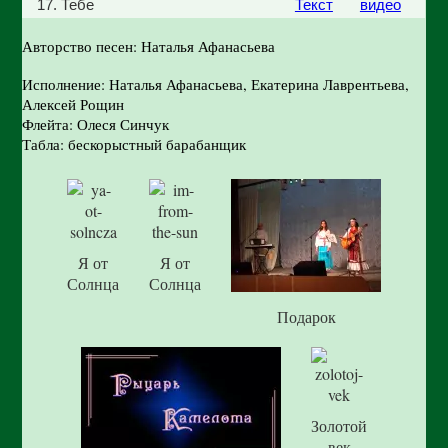
17. Тебе
Текст
видео
Авторство песен: Наталья Афанасьева
Исполнение: Наталья Афанасьева, Екатерина Лаврентьева,
Алексей Рощин
Флейта: Олеся Синчук
Табла: бескорыстный барабанщик
Я от
Я от
Солнца
Солнца
Подарок
Золотой
век