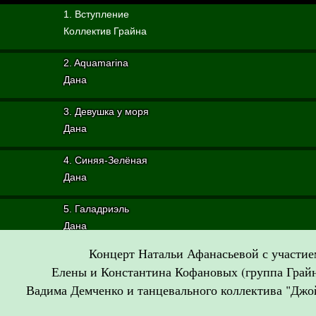
1. Вступление
Коллектив Грайна
2. Aquamarina
Дана
3. Девушка у моря
Дана
4. Синяя-Зелёная
Дана
5. Галадриэль
Дана
Концерт Натальи Афанасьевой с участие
6. Ульмо
Елены и Константина Кофановых (группа Грайна
Дана
Вадима Демченко и танцевального коллектива "Джо
7. Танец вежливости