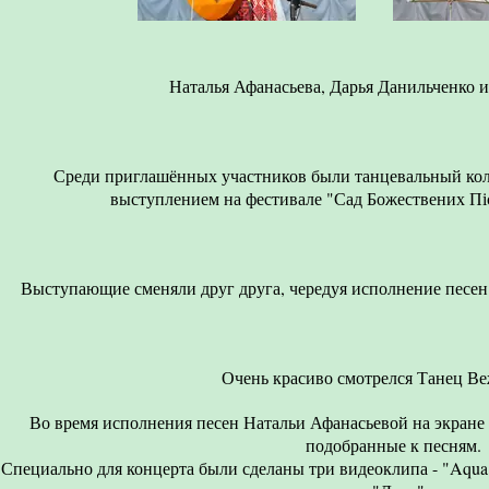
14. На таможне
Дана
Наталья Афанасьева, Дарья Данильченко 
15. Трубач
Дана
Среди приглашённых участников были танцевальный ко
16. Книга
выступлением на фестивале "Сад Божествених Пі
Дана
17. Форнарина
Дана
Выступающие сменяли друг друга, чередуя исполнение песен
18. Порядочному брату
Дана
Очень красиво смотрелся Танец В
19. Деревьям соснового леса
Во время исполнения песен Натальи Афанасьевой на экране
Дана
подобранные к песням.
Специально для концерта были сделаны три видеоклипа - "Aqua M
20. Июль