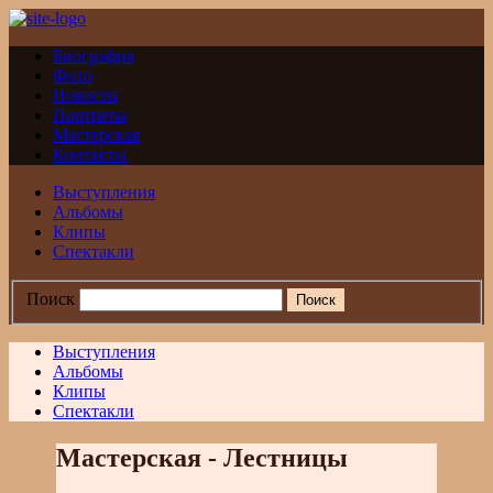
Биография
Фото
Новости
Портреты
Мастерская
Контакты
Выступления
Альбомы
Клипы
Спектакли
Поиск
Выступления
Альбомы
Клипы
Спектакли
Мастерская - Лестницы