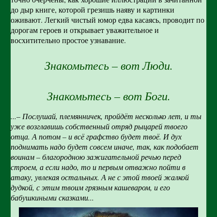
до дыр книге, которой грезишь наяву и картинки
оживают. Легкий чистый юмор едва касаясь, проводит по
дорогам героев и открывает уважительное и
восхитительно простое узнавание.
Знакомьтесь – вот Люди.
Знакомьтесь – вот Боги.
...– Послушай, племянничек, пройдёт несколько лет, и ты
уже возглавишь собственный отряд рыцарей твоего
отца. А потом – и всё графство будет твоё. И дух
поднимать надо будет совсем иначе, так, как подобает
воинам – благородною зажигательной речью перед
строем, а если надо, то и первым отважно пойти в
атаку, увлекая остальных. А не с этой твоей жалкой
дудкой, с этим твоим грязным кашеваром, и его
бабушкиными сказками...