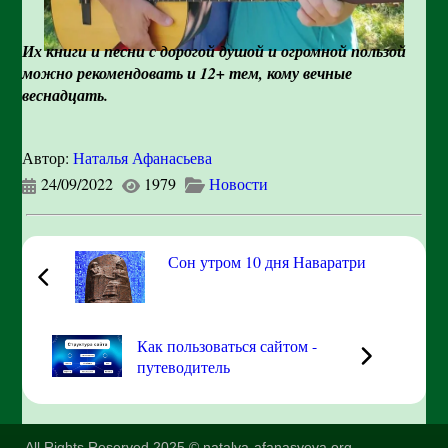
Их книги и песни с дорогой душой и огромной пользой
можно рекомендовать и 12+ тем, кому вечные
веснадцать.
Автор:
Наталья Афанасьева
24/09/2022
1979
Новости
Сон утром 10 дня Наваратри
Как пользоваться сайтом -
путеводитель
All Rights Reserved 2025 © natalya-afanasyeva.org