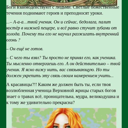
Боги взаимодействуют с людьми. Светлые божественные
течения поднимают героев и преподносят уроки.
...– А-а-а…твой ученик. Он и сейчас, бедолага, палит
костёр в нижней пещере, и всё равно стучит зубами от
холода. Почему ты его не научил разжигать внутренний
огонь ?
– Он ещё не готов.
– С чего ты взял? Ты просто не принял его, как ученика.
Ты мысленно отвергаешь его. А он действительно – твой
ученик. Я ясно вижу нить, вас связывающую. Но ты
должен укрепить эту связь своим намерением учить...
А красавицы?!! Каким же должен быть ты, если твоя
возлюбленная ученица Верховной жрицы старых богов
знает о травах всё, проницательна, мудра, великодушна и
к тому же удивительно прекрасна?