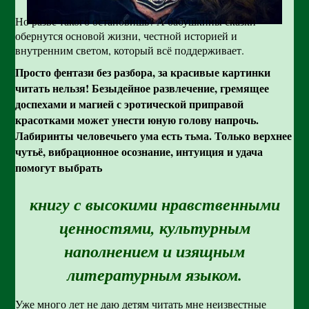
Но разве такого остановишь? А бабушкины сказки –
обернутся основой жизни, честной историей и
внутренним светом, который всё поддерживает.
Просто фентази без разбора, за красивые картинки
читать нельзя! Безыдейное развлечение, гремящее
доспехами и магией с эротической приправой
красотками может унести юную голову напрочь.
Лабиринты человечьего ума есть тьма. Только верхнее
чутьё, вибрационное осознание, интуиция и удача
помогут выбрать
книгу с высокими нравственными
ценностями, культурным
наполнением и изящным
литературным языком.
Уже много лет не даю детям читать мне неизвестные