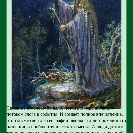
Сказание началось. Заныло, потянуло переливчатым
потоком слога в события. И создаёт полное впечатление,
что ты уже где-то в географии школы что-ли проходил эти
названия, и вообще точно есть эти места. А люди до того
точно очерчены, как хорошие иллюстрации в зачитанной