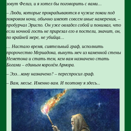
зовут Фелиз, и я хотел бы поговорить с вами…
– Люди, которые прокрадываются в чужие покои под
покровом ночи, обычно имеют совсем иные намерения, –
пробурчал Эриспо. Он уже овладел собой и понимал, что
если ночной гость не прирезал его в постели, значит, он,
по крайней мере, не убийца…
… Настало время, сиятельный граф, исполнить
пророчество Мериадока, вынуть меч из каменной стены
Неметона и стать тем, кем вам назначено стать
Богами – единым королём Армора.
– Эээ…кому назначено? – переспросил граф.
– Вам, месье. Именно вам. И поэтому я здесь...