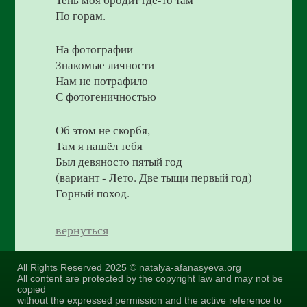
По горам.
На фотографии
Знакомые личности
Нам не потрафило
С фотогеничностью
Об этом не скорбя,
Там я нашёл тебя
Был девяносто пятый год
(вариант - Лето. Две тыщи первый год)
Горный поход.
вернуться
All Rights Reserved 2025 © natalya-afanasyeva.org
All content are protected by the copyright law and may not be
copied
without the expressed permission and the active reference to