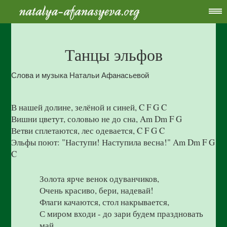
Танцы эльфов
Слова и музыка Натальи Афанасьевой
В нашей долине, зелёной и синей, C F G C
Вишни цветут, соловью не до сна, Am Dm F G
Ветви сплетаются, лес одевается, C F G C
Эльфы поют: "Наступи! Наступила весна!" Am Dm F G
C
Золота ярче венок одуванчиков,
Очень красиво, бери, надевай!
Флаги качаются, стол накрывается,
С миром входи - до зари будем праздновать
май.