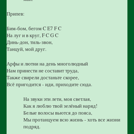
Припев:
Бим-бом, бегом C E7 F C
На луг и в круг, F C G C
Динь-дон, тиль-звон,
Танцуй, мой друг.
Арфы и лютни на день многолюдный
Нам принести не составит труда,
Также свирели достаньте скорее,
Всё пригодится - иди, приходите сюда.
На звуки эти лети, моя светлая,
Как я люблю твой зелёный наряд!
Белые волосы вьются до пояса,
Мы протанцуем всю жизнь - хоть все жизни
подряд.