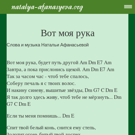
Вот моя рука
Слова и музыка Натальи Афанасьевой
Вот моя рука, будет путь другой
Am Dm E7 Am
Завтра, а пока прислонись щекой. Am Dm E7 Am
Так за часом час - чтоб тебе спалось,
Соберу печаль я с твоих волос.
И накину синеву, вышитые звёзды, Dm G7 C Dm E
Я так долго здесь живу, чтоб тебе не мёрзнуть... Dm
G7 C Dm E
Если ты меня помнишь... Dm E
Спит твой белый конь, снится ему степь,
Золотит огонь битый твой доспех,