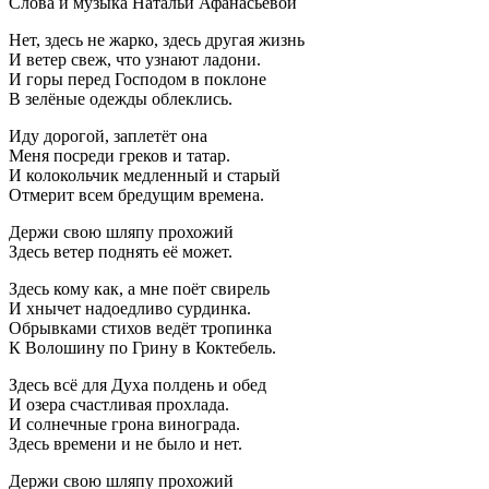
Слова и музыка Натальи Афанасьевой
Нет, здесь не жарко, здесь другая жизнь
И ветер свеж, что узнают ладони.
И горы перед Господом в поклоне
В зелёные одежды облеклись.
Иду дорогой, заплетёт она
Меня посреди греков и татар.
И колокольчик медленный и старый
Отмерит всем бредущим времена.
Держи свою шляпу прохожий
Здесь ветер поднять её может.
Здесь кому как, а мне поёт свирель
И хнычет надоедливо сурдинка.
Обрывками стихов ведёт тропинка
К Волошину по Грину в Коктебель.
Здесь всё для Духа полдень и обед
И озера счастливая прохлада.
И солнечные грона винограда.
Здесь времени и не было и нет.
Держи свою шляпу прохожий