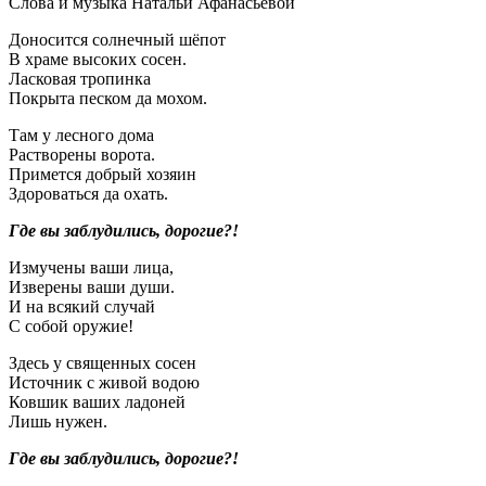
Слова и музыка Натальи Афанасьевой
Доносится солнечный шёпот
В храме высоких сосен.
Ласковая тропинка
Покрыта песком да мохом.
Там у лесного дома
Растворены ворота.
Примется добрый хозяин
Здороваться да охать.
Где вы заблудились, дорогие?!
Измучены ваши лица,
Изверены ваши души.
И на всякий случай
С собой оружие!
Здесь у священных сосен
Источник с живой водою
Ковшик ваших ладоней
Лишь нужен.
Где вы заблудились, дорогие?!