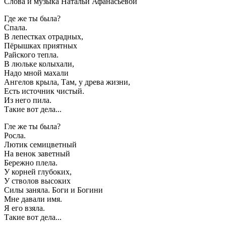
Слова и музыка Натальи Афанасьевой
Где же ты была?
Спала.
В лепестках отрадных,
Пёрышках приятных
Райского тепла.
В люльке колыхали,
Надо мной махали
Ангелов крыла,
Там, у древа жизни,
Есть источник чистый.
Из него пила.
Такие вот дела...
Гле же ты была?
Росла.
Лютик семицветный
На венок заветный
Бережно плела.
У корней глубоких,
У стволов высоких
Силы заняла.
Боги и Богини
Мне давали имя.
Я его взяла.
Такие вот дела...