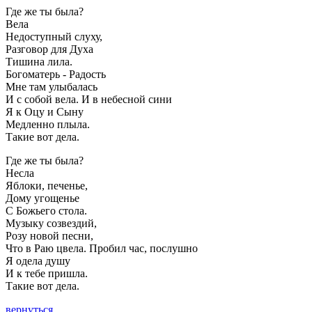
Где же ты была?
Вела
Недоступный слуху,
Разговор для Духа
Тишина лила.
Богоматерь - Радость
Мне там улыбалась
И с собой вела.
И в небесной сини
Я к Оцу и Сыну
Медленно плыла.
Такие вот дела.
Где же ты была?
Несла
Яблоки, печенье,
Дому угощенье
С Божьего стола.
Музыку созвездий,
Розу новой песни,
Что в Раю цвела.
Пробил час, послушно
Я одела душу
И к тебе пришла.
Такие вот дела.
вернуться