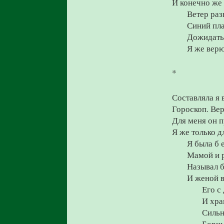
И конечно же 
Ветер раз
Синий пла
Дожидатьс
Я же верю
*
Составляла я 
Гороскоп. Вер
Для меня он п
Я же только д
Я была б 
Мамой и 
Называл б
И женой в
Его с
И хра
Сильн
Борщ 