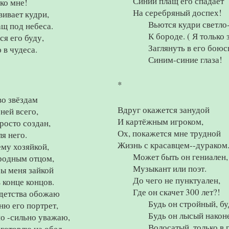
Синий плащ его спадает
ко мне!
На серебряный доспех!
вивает кудри,
Вьются кудри светло
щ под небеса.
К бороде. ( Я только з
я его буду,
Заглянуть в его боюс
 в чудеса.
Синим-синие глаза!
*
во звёздам
Вдруг окажется занудой
ней всего,
И картёжным игроком,
росто создан,
Ох, покажется мне трудной
ля него.
Жизнь с красавцем--дураком
ему хозяйкой,
Может быть он гениален,
родным отцом,
Музыкант или поэт.
ы меня зайкой
До чего не пунктуален,
 конце концов.
Где он скачет 300 лет?!
 детства обожаю
Будь он стройный, бу
ню его портрет,
Будь он лысый након
о -сильно уважаю,
Волосатый, только в 
готовлю на обед.