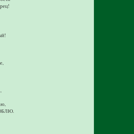
орец!
ый!
е,
,
аю,
ЛЮБЛЮ.