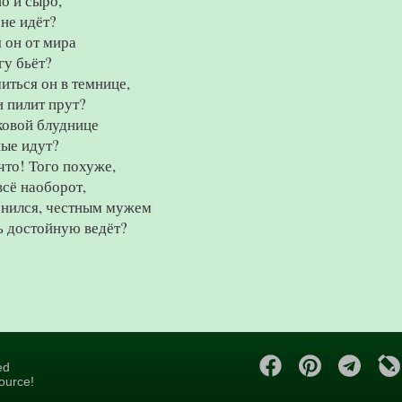
о и сыро,
 не идёт?
 он от мира
гу бьёт?
иться он в темнице,
 пилит прут?
ковой блуднице
ные идут?
 что! Того похуже,
всё наоборот,
нился, честным мужем
 достойную ведёт?
ed
ource!