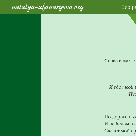
Биогр
Слова и музык
И где твой 
Ну
По дороге пы
И на белом, на
Скачет мой п