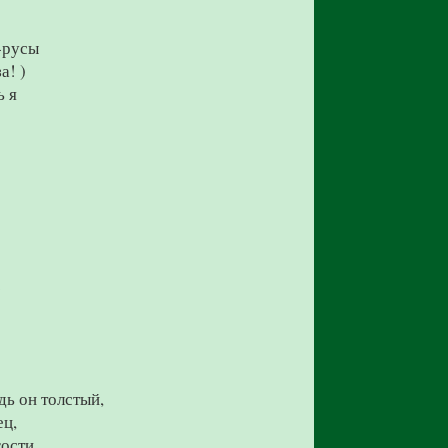
-русы
а! )
ь я
.
дь он толстый,
ец,
гости