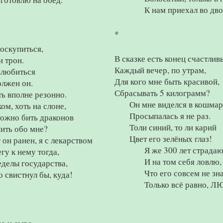
К нам приехал во дв
*
оскупиться,
В сказке есть конец счастлив
и трон.
Каждый вечер, по утрам,
влюбиться
Для кого мне быть красивой,
олжен он.
Сбрасывать 5 килограмм?
ь вполне резонно.
Он мне виделся в кошмар
ом, хоть на слоне,
Просыпалась я не раз.
ожно бить драконов
Толи синий, то ли карий
ить обо мне?
Цвет его зелёных глаз!
 он ранен, я с лекарством
Я же 300 лет страдаю
гу к нему тогда,
И на том себя ловлю,
еделы государства,
Что его совсем не зн
о свистнул бы, куда!
Только всё равно, 