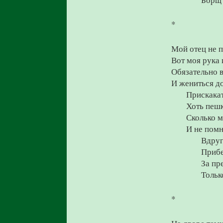
*
Мой отец не п
Вот моя рука 
Обязательно 
И жениться д
Прискакат
Хоть пешк
Сколько м
И не помн
Вдруг
Прибе
За пр
Тольк
*