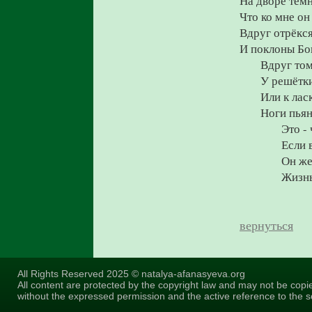
На дворе темн
Что ко мне он
Вдруг отрёкся
И поклоны Бо
Вдруг том
У решётки
Или к лас
Ноги пья
Это -
Если 
Он же
Жизнь
вернуться
All Rights Reserved 2025 © natalya-afanasyeva.org
All content are protected by the copyright law and may not be copi
without the expressed permission and the active reference to the s