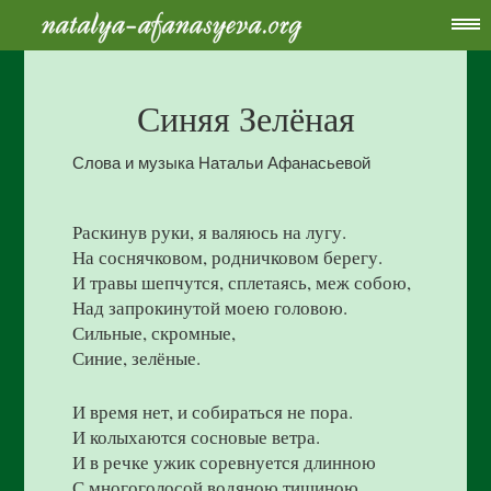
Синяя Зелёная
Слова и музыка Натальи Афанасьевой
Раскинув руки, я валяюсь на лугу.
На соснячковом, родничковом берегу.
И травы шепчутся, сплетаясь, меж собою,
Над запрокинутой моею головою.
Сильные, скромные,
Синие, зелёные.
И время нет, и собираться не пора.
И колыхаются сосновые ветра.
И в речке ужик соревнуется длинною
С многоголосой водяною тишиною.