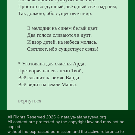
Простор воздушный, звёздный свет над ним,
Так должно, ибо существует мир.
В мелодии на синем белый цвет,
Два голоса сливаются в дуэт,
И взор детей, на небеса молясь,
Светлеет, ибо существует связь!
* Уготована для счастья Арда,
Претворяя напев - план Твой,
Всё слышит на земле Варда,
Всё видит на земле Манвэ.
вернуться
All Rights Reserved 2025 © natalya-afanasyeva.org
All content are protected by the copyright law and may not be
copied
without the expressed permission and the active reference to