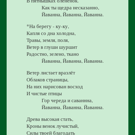
В пятнышках оленёнок.
Как ты щедра несказанно,
Йаванна, Йаванна, Йаванна.
*На берегу - ку-ку,
Капля со дна холодна,
Травы, земля, поля,
Ветер в глуши шуршит
Радостно, зелено, ткано
Йаванна, Йаванна, Йаванна.
Ветер листает вразлёт
Облаков страницы,
На них нарисован восход
И чистые птицы
Гор череда и саваннна,
Йаванна, Йаванна, Йаванна.
Древа высокая стать,
Кроны венок лучистый,
Силы твоей благодать