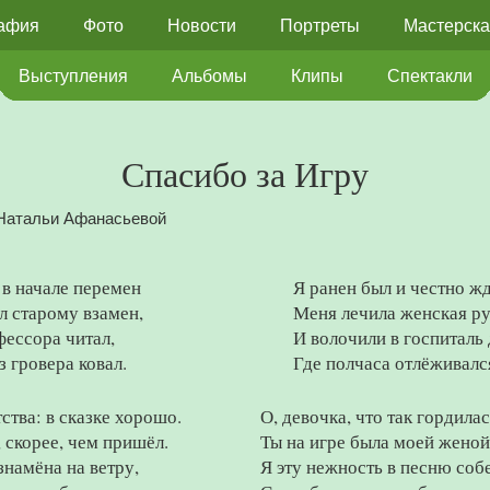
афия
Фото
Новости
Портреты
Мастерска
Выступления
Альбомы
Клипы
Спектакли
Спасибо за Игру
Натальи Афанасьевой
 в начале перемен
Я ранен был и честно ж
л старому взамен,
Меня лечила женская ру
фессора читал,
И волочили в госпиталь 
з гровера ковал.
Где полчаса отлёживался
ства: в сказке хорошо.
О, девочка, что так гордила
 скорее, чем пришёл.
Ты на игре была моей женой
намёна на ветру,
Я эту нежность в песню соб