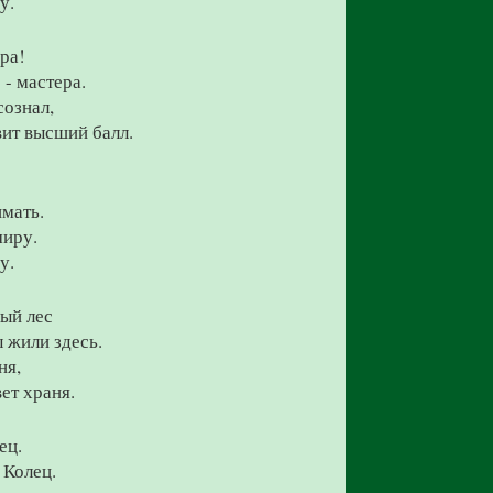
у.
ра!
 - мастера.
сознал,
ит высший балл.
имать.
миру.
у.
лый лес
 жили здесь.
ня,
ет храня.
ец.
 Колец.