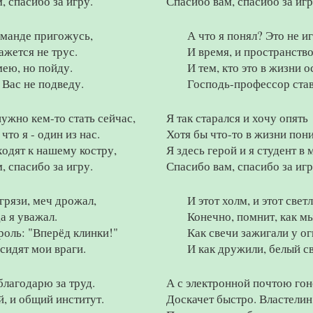
, спасибо за игру.
Спасибо вам, спасибо за игр
оманде пригожусь,
А что я понял? Это не иг
ажется не трус.
И время, и пространство
ею, но пойду.
И тем, кто это в жизни о
 Вас не подведу.
Господь-профессор став
ужно кем-то стать сейчас,
Я так старался и хочу опять
что я - один из нас.
Хотя бы что-то в жизни пон
одят к нашему костру,
Я здесь герой и я студент в 
, спасибо за игру.
Спасибо вам, спасибо за игр
грязи, меч дрожал,
И этот холм, и этот свет
а я уважал.
Конечно, помнит, как мы
оль: "Вперёд клинки!"
Как свечи зажигали у ог
 сидят мои враги.
И как дружили, белый св
благодарю за труд.
А с электронной почтою гон
, и общий институт.
Доскачет быстро. Властелин