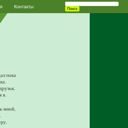
я
Контакты
дал пока
ка.
друзья,
 я.
сь мной,
.
еру.