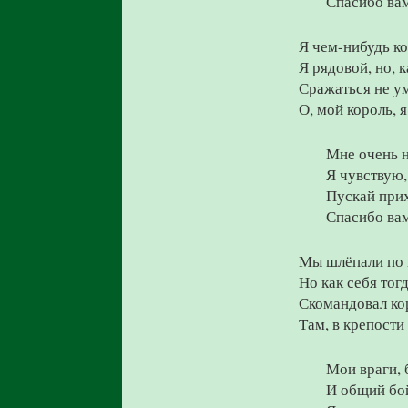
Спасибо вам
Я чем-нибудь к
Я рядовой, но, к
Сражаться не ум
О, мой король, я
Мне очень н
Я чувствую, 
Пускай прих
Спасибо вам
Мы шлёпали по 
Но как себя тогд
Скомандовал кор
Там, в крепости
Мои враги, 
И общий бой