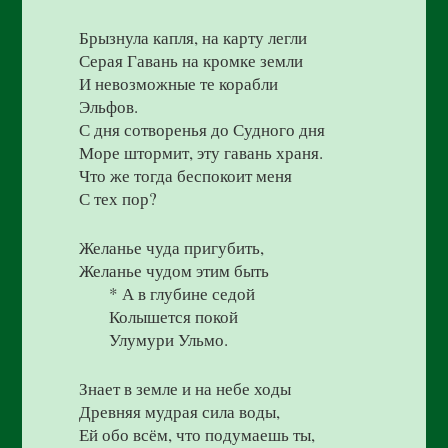
Брызнула капля, на карту легли
Серая Гавань на кромке земли
И невозможные те корабли
Эльфов.
С дня сотворенья до Судного дня
Море штормит, эту гавань храня.
Что же тогда беспокоит меня
С тех пор?
Желанье чуда пригубить,
Желанье чудом этим быть
* А в глубине седой
Колышется покой
Улумури Ульмо.
Знает в земле и на небе ходы
Древняя мудрая сила воды,
Ей обо всём, что подумаешь ты,