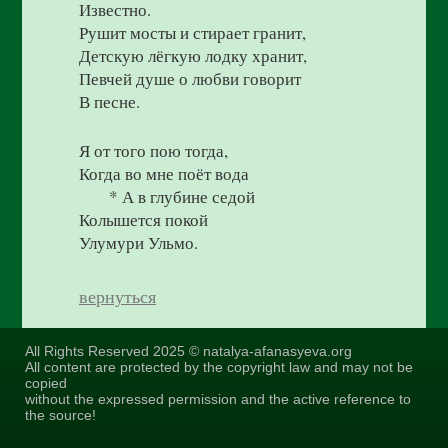
Известно.
Рушит мосты и стирает гранит,
Детскую лёгкую лодку хранит,
Певчей душе о любви говорит
В песне.
Я от того пою тогда,
Когда во мне поёт вода
* А в глубине седой
Колышется покой
Улумури Ульмо.
вернуться
All Rights Reserved 2025 © natalya-afanasyeva.org
All content are protected by the copyright law and may not be
copied
without the expressed permission and the active reference to
the source!