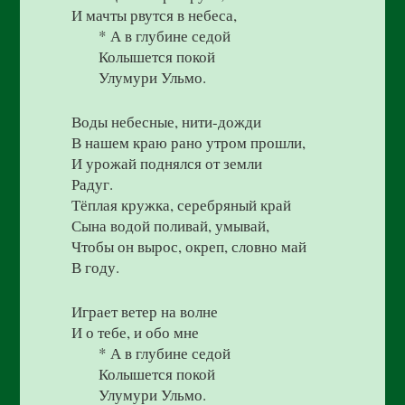
И мачты рвутся в небеса,
* А в глубине седой
Колышется покой
Улумури Ульмо.
Воды небесные, нити-дожди
В нашем краю рано утром прошли,
И урожай поднялся от земли
Радуг.
Тёплая кружка, серебряный край
Сына водой поливай, умывай,
Чтобы он вырос, окреп, словно май
В году.
Играет ветер на волне
И о тебе, и обо мне
* А в глубине седой
Колышется покой
Улумури Ульмо.