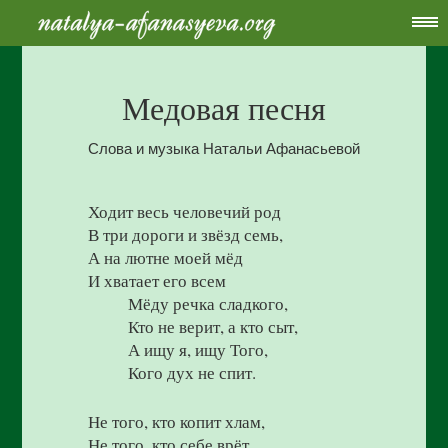
Медовая песня
Слова и музыка Натальи Афанасьевой
Ходит весь человечий род
В три дороги и звёзд семь,
А на лютне моей мёд
И хватает его всем
Мёду речка сладкого,
Кто не верит, а кто сыт,
А ищу я, ищу Того,
Кого дух не спит.
Не того, кто копит хлам,
Не того, кто себе врёт,