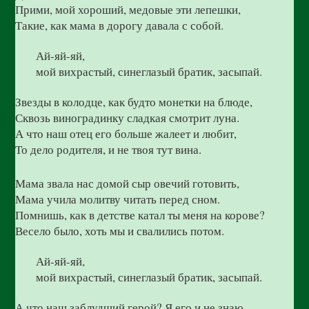
Прими, мой хороший, медовые эти лепешки,
Такие, как мама в дорогу давала с собой.
Ай-яй-яй,
мой вихрастый, синеглазый братик, засыпай.
Звезды в колодце, как будто монетки на блюде,
Сквозь виноградинку сладкая смотрит луна.
А что наш отец его больше жалеет и любит,
То дело родителя, и не твоя тут вина.
Мама звала нас домой сыр овечий готовить,
Мама учила молитву читать перед сном.
Помнишь, как в детстве катал ты меня на корове?
Весело было, хоть мы и свалились потом.
Ай-яй-яй,
мой вихрастый, синеглазый братик, засыпай.
А что наш заблудший герой? Я его и не знаю.