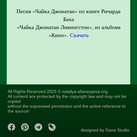
Песня «Чайка Джонатан» по книге Ричарда
Баха
«Чайка Джонатан Ливингстон», из альбома
«Кино».
Скачать
All Rights Reserved 2025 © natalya-afanasyeva.org
All content are protected by the copyright law and may not be
copied
without the expressed permission and the active reference to
the source!
designed by Dana Studio