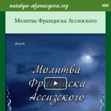
Молитва Франциска Ассизского
Play
Video