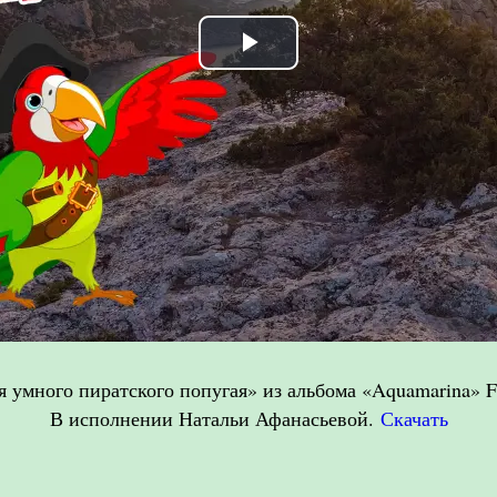
Play
Video
я умного пиратского попугая» из альбома «Aquamarina» F
В исполнении Натальи Афанасьевой.
Скачать