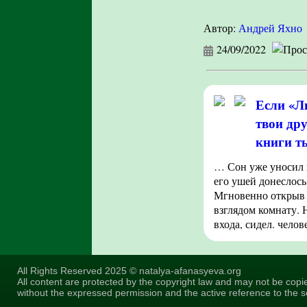
Автор:
Андрей Яхно
24/09/2022
Если «Л
твои др
книги ты
… Сон уже уносил г
его ушей донеслось
Мгновенно открыв г
взглядом комнату. Н
входа, сидел. чело
All Rights Reserved 2025 © natalya-afanasyeva.org
All content are protected by the copyright law and may not be copi
without the expressed permission and the active reference to the s