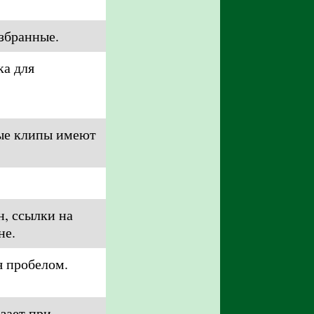
избранные.
ка для
вые клипы имеют
н, ссылки на
не.
я пробелом.
зает при