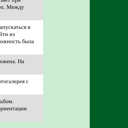
px. Между
апускаться в
йти из
можность была
ложена. На
тогалерея с
льбом.
ориентации