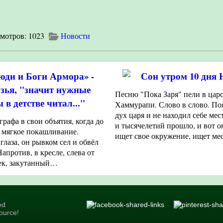
1023
Новости
юди и Боги Армора» -
Сон утром 10 дня
узья, "значит нужные
Песню "Пока Заря" пели в цар
 в детстве читал..."
Хаммурапи. Слово в слово. По
дух царя и не находил себе ме
рафа в свои объятия, когда до
и тысячелетий прошло, и вот о
 мягкое покашливание.
ищет свое окружение, ищет м
лаза, он рывком сел и обвёл
апротив, в кресле, слева от
век, закутанный…
ed
ource!