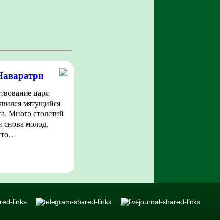
 Наваратри
ствование царя
явился мятущийся
ста. Много столетий
н снова молод,
есто…