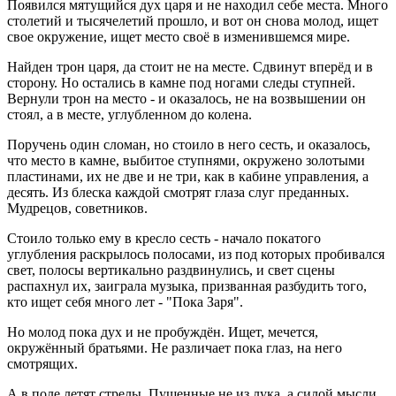
Появился мятущийся дух царя и не находил себе места. Много
столетий и тысячелетий прошло, и вот он снова молод, ищет
свое окружение, ищет место своё в изменившемся мире.
Найден трон царя, да стоит не на месте. Сдвинут вперёд и в
сторону. Но остались в камне под ногами следы ступней.
Вернули трон на место - и оказалось, не на возвышении он
стоял, а в месте, углубленном до колена.
Поручень один сломан, но стоило в него сесть, и оказалось,
что место в камне, выбитое ступнями, окружено золотыми
пластинами, их не две и не три, как в кабине управления, а
десять. Из блеска каждой смотрят глаза слуг преданных.
Мудрецов, советников.
Стоило только ему в кресло сесть - начало покатого
углубления раскрылось полосами, из под которых пробивался
свет, полосы вертикально раздвинулись, и свет сцены
распахнул их, заиграла музыка, призванная разбудить того,
кто ищет себя много лет - "Пока Заря".
Но молод пока дух и не пробуждён. Ищет, мечется,
окружённый братьями. Не различает пока глаз, на него
смотрящих.
А в поле летят стрелы. Пущенные не из лука, а силой мысли.